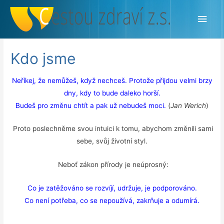
Hlav
men
Kdo jsme
Neříkej, že nemůžeš, když nechceš. Protože přijdou velmi brzy
dny, kdy to bude daleko horší.
Budeš pro změnu chtít a pak už nebudeš moci.
(
Jan Werich
)
Proto poslechněme svou intuici k tomu, abychom změnili sami
sebe, svůj životní styl.
Neboť zákon přírody je neúprosný:
Co je zatěžováno se rozvíjí, udržuje, je podporováno.
Co není potřeba, co se nepoužívá, zakrňuje a odumírá.