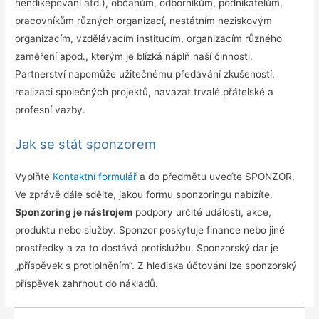
hendikepovaní atd.), občanům, odborníkům, podnikatelům,
pracovníkům různých organizací, nestátním neziskovým
organizacím, vzdělávacím institucím, organizacím různého
zaměření apod., kterým je blízká náplň naší činnosti.
Partnerství napomůže užitečnému předávání zkušeností,
realizaci společných projektů, navázat trvalé přátelské a
profesní vazby.
Jak se stát sponzorem
Vyplňte
Kontaktní formulář
a do předmětu uveďte SPONZOR.
Ve zprávě dále sdělte, jakou formu sponzoringu nabízíte.
Sponzoring je nástrojem
podpory určité události, akce,
produktu nebo služby. Sponzor poskytuje finance nebo jiné
prostředky a za to dostává protislužbu. Sponzorský dar je
„příspěvek s protiplněním“. Z hlediska účtování lze sponzorský
příspěvek zahrnout do nákladů.