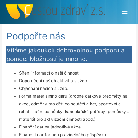
Hlav
men
Podpořte nás
Vítáme jakoukoli dobrovolnou podporu a
pomoc. Možností je mnoho.
Šíření informací o naší činnosti.
Doporučení našich aktivit a služeb.
Objednání našich služeb.
Forma materiálního daru (drobné dárkové předměty na
akce, odměny pro děti do soutěží a her, sportovní a
rehabilitační pomůcky, kancelářské potřeby, pomůcky a
materiál pro aktivizační činnosti apod.).
Finanční dar na jednotlivé akce.
Finanční dar formou pravidelného příspěvku.