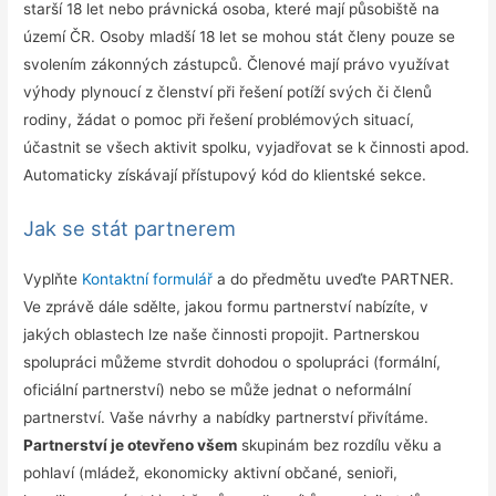
starší 18 let nebo právnická osoba, které mají působiště na
území ČR. Osoby mladší 18 let se mohou stát členy pouze se
svolením zákonných zástupců. Členové mají právo využívat
výhody plynoucí z členství při řešení potíží svých či členů
rodiny, žádat o pomoc při řešení problémových situací,
účastnit se všech aktivit spolku, vyjadřovat se k činnosti apod.
Automaticky získávají přístupový kód do klientské sekce.
Jak se stát partnerem
Vyplňte
Kontaktní formulář
a do předmětu uveďte PARTNER.
Ve zprávě dále sdělte, jakou formu partnerství nabízíte, v
jakých oblastech lze naše činnosti propojit. Partnerskou
spolupráci můžeme stvrdit dohodou o spolupráci (formální,
oficiální partnerství) nebo se může jednat o neformální
partnerství. Vaše návrhy a nabídky partnerství přivítáme.
Partnerství je otevřeno všem
skupinám bez rozdílu věku a
pohlaví (mládež, ekonomicky aktivní občané, senioři,