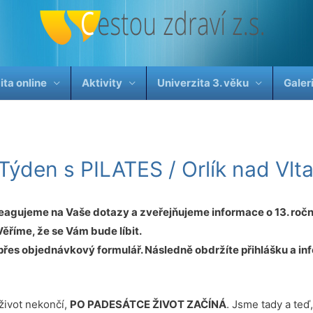
ita online
Aktivity
Univerzita 3. věku
Galer
Týden s PILATES / Orlík nad Vl
Reagujeme na Vaše dotazy a zveřejňujeme informace o 13. ro
Věříme, že se Vám bude líbit.
přes objednávkový formulář. Následně obdržíte přihlášku a in
ivot nekončí,
PO PADESÁTCE ŽIVOT ZAČÍNÁ
. Jsme tady a teď