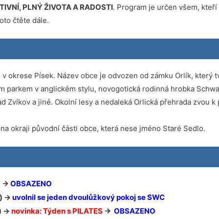
TIVNÍ, PLNÝ ŽIVOTA A RADOSTI
. Program je určen všem, kteří
oto čtěte dále.
h v okrese Písek. Název obce je odvozen od zámku Orlík, který tv
m parkem v anglickém stylu, novogotická rodinná hrobka Schwa
hrad Zvíkov a jiné. Okolní lesy a nedaleká Orlická přehrada zvou
 na okraji původní části obce, která nese jméno Staré Sedlo.
) ->
OBSAZENO
) ->
uvolnil se jeden dvoulůžkový pokoj se SWC
) ->
novinka: Týden s PILATES
->
OBSAZENO