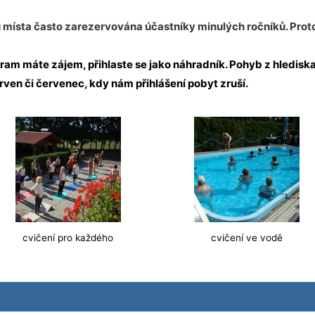
místa často zarezervována účastníky minulých ročníků. Proto
rogram máte zájem, přihlaste se jako náhradník. Pohyb z hledis
erven či červenec, kdy nám přihlášení pobyt zruší.
cvičení pro každého
cvičení ve vodě