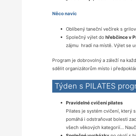
Něco navíc
Oblíbený taneční večírek s gril
Společný výlet do
hřebčince v P
zájmu hradí na místě. Výlet se u
Program je dobrovolný a záleží na každém
sdělit organizátorům místo i předpoklá
Týden s PILATES prog
Pravidelné cvičení pilates
Pilates je systém cvičení, který
pomáhá i odstraňovat bolesti zad,
všech věkových kategorií… Naučí
Společné vycházky
po okolí s h