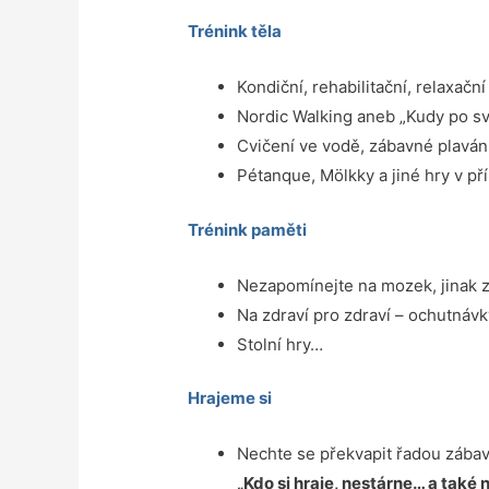
Trénink těla
Kondiční, rehabilitační, relaxač
Nordic Walking aneb „Kudy po sv
Cvičení ve vodě, zábavné plaván
Pétanque, Mölkky a jiné hry v př
Trénink paměti
Nezapomínejte na mozek, jinak 
Na zdraví pro zdraví – ochutnáv
Stolní hry…
Hrajeme si
Nechte se překvapit řadou zábavn
„Kdo si hraje, nestárne… a také 