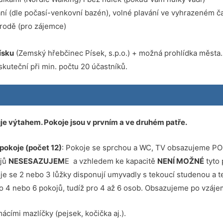
ní (dle počasí-venkovní bazén), volné plavání ve vyhrazeném č
írodě (pro zájemce)
ísku
(Zemský hřebčinec Písek, s.p.o.) + možná prohlídka města.
skuteční při min. počtu 20 účastníků.
je výtahem. Pokoje jsou v prvním a ve druhém patře.
pokoje (počet 12)
: Pokoje se sprchou a WC, TV obsazujeme PO
ojů
NESESAZUJEM
E a vzhledem ke kapacitě
NENÍ MOŽNÉ
tyto 
oje se 2 nebo 3 lůžky disponují umyvadly s tekoucí studenou a 
o 4 nebo 6 pokojů, tudíž pro 4 až 6 osob. Obsazujeme po vzá
cími mazlíčky (pejsek, kočička aj.).