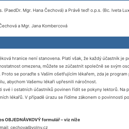
 (PaedDr. Mgr. Hana Čechová) a Právě teď! o.p.s. (Bc. Iveta Luxov
 Čechová a Mgr. Jana Kombercová
ová hranice není stanovena. Platí však, že každý účastník je po
amostatnost omezena, můžete se zúčastnit společně se svým os
Proto se poraďte s Vaším ošetřujícím lékařem, zda je program
ailu, abychom Vašemu lékaři upřesnili náročnost.
 své i ostatních účastníků povinen řídit se pokyny lektorů. Na 
ch lékařů. V případě úrazu se řídíme zákonem o povinnosti posk
s OBJEDNÁVKOVÝ formulář – viz níže
mail: cechova@volny.cz