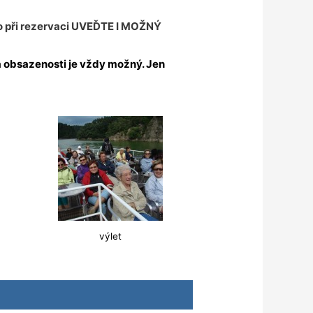
 při rezervaci
UVEĎTE I MOŽNÝ
ka obsazenosti je vždy možný. Jen
výlet