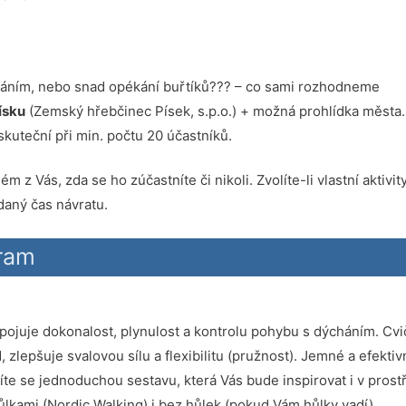
ováním, nebo snad opékání buřtíků??? – co sami rozhodneme
ísku
(Zemský hřebčinec Písek, s.p.o.) + možná prohlídka města.
skuteční při min. počtu 20 účastníků.
 z Vás, zda se ho zúčastníte či nikoli. Zvolíte-li vlastní aktivi
daný čas návratu.
ram
 spojuje dokonalost, plynulost a kontrolu pohybu s dýcháním. Cvi
 zlepšuje svalovou sílu a flexibilitu (pružnost). Jemné a efektiv
te se jednoduchou sestavu, která Vás bude inspirovat i v pros
ůlkami (Nordic Walking) i bez hůlek (pokud Vám hůlky vadí)