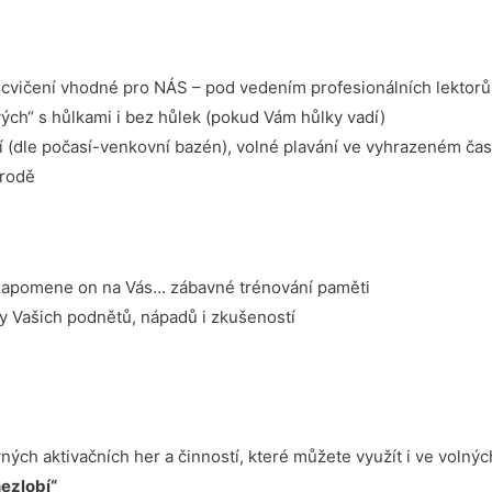
ní cvičení vhodné pro NÁS – pod vedením profesionálních lektorů
ých“ s hůlkami i bez hůlek (pokud Vám hůlky vadí)
í (dle počasí-venkovní bazén), volné plavání ve vyhrazeném ča
írodě
zapomene on na Vás… zábavné trénování paměti
ky Vašich podnětů, nápadů i zkušeností
ých aktivačních her a činností, které můžete využít i ve volnýc
nezlobí“