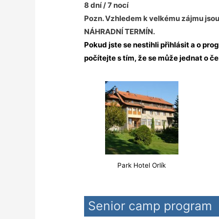
8 dní / 7 nocí
Pozn.
Vzhledem k velkému zájmu jsou 
NÁHRADNÍ TERMÍN.
Pokud jste se nestihli přihlásit a o p
počítejte s tím, že se může jednat o č
Park Hotel Orlík
Senior camp program