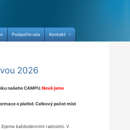
ie
Podpořte nás
Kontakt
tavou 2026
čníku našeho CAMPU.
Nově jsme
formace o platbě. Celkový počet míst
, žijeme každodenními radostmi. V