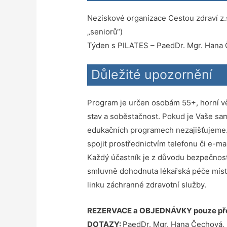
Neziskové organizace Cestou zdraví z.s.
„seniorů“)
Týden s PILATES – PaedDr. Mgr. Hana
Důležité upozornění
Program je určen osobám 55+, horní věk
stav a soběstačnost. Pokud je Vaše s
edukačních programech nezajišťujeme. 
spojit prostřednictvím telefonu či e-m
Každý účastník je z důvodu bezpečnosti
smluvně dohodnuta lékařská péče místní
linku záchranné zdravotní služby.
REZERVACE a OBJEDNÁVKY pouze pře
DOTAZY:
PaedDr. Mgr. Hana Čechová, 