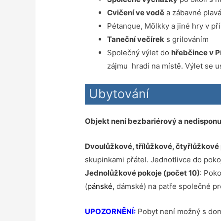
Cvičení ve vodě
a zábavné plavá
Pétanque, Mölkky a jiné hry v př
Taneční večírek
s grilováním
Společný výlet do
hřebčince v P
zájmu hradí na místě. Výlet se u
Ubytování
Objekt není bezbariérový a nedisponu
Dvoulůžkové, třílůžkové, čtyřlůžkové 
skupinkami přátel. Jednotlivce do pok
Jednolůžkové pokoje (počet 10)
: Pok
(
pánské,
dámské) na patře společné pr
UPOZORNĚNÍ:
Pobyt není možný s domá