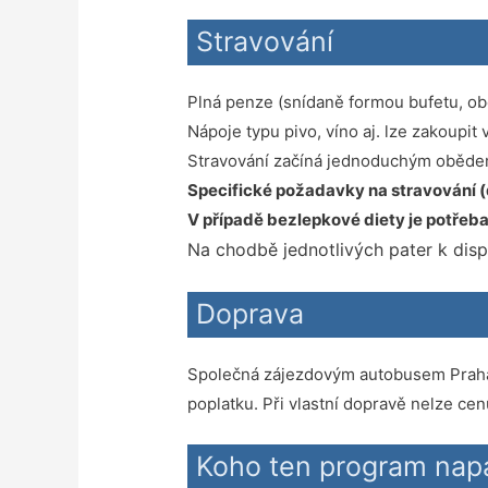
Stravování
Plná penze (snídaně formou bufetu, ob
Nápoje typu pivo, víno aj. lze zakoupit
Stravování začíná jednoduchým obědem 
Specifické požadavky na stravování (di
V případě bezlepkové diety je potřeba z
Na chodbě jednotlivých pater k dispo
Doprava
Společná zájezdovým autobusem Praha – 
poplatku. Při vlastní dopravě nelze ce
Koho ten program napa