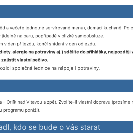
ěd a večeře jednotné servírované menu), domácí kuchyně. Po cel
 v jídelně na baru, popřípadě v blízké samoobsluze.
v den příjezdu, končí snídaní v den odjezdu.
ety, alergie na potraviny aj.) sdělíte do přihlášky, nejpozděj
ajistit vlastní pečivo.
zici společná lednice na nápoje i potraviny.
Orlík nad Vltavou a zpět. Zvolíte-li vlastní dopravu (prosíme n
nu programu ponížit.
dl, kdo se bude o vás starat