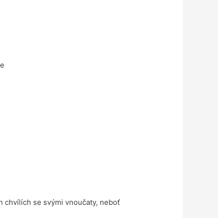
se
h chvílích se svými vnoučaty, neboť